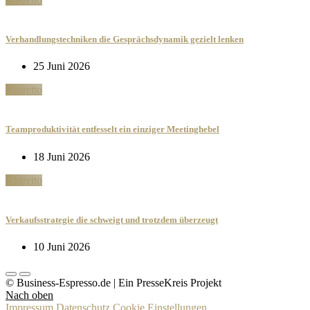
Verhandlungstechniken die Gesprächsdynamik gezielt lenken
25 Juni 2026
Ristretto
Teamproduktivität entfesselt ein einziger Meetinghebel
18 Juni 2026
Ristretto
Verkaufsstrategie die schweigt und trotzdem überzeugt
10 Juni 2026
© Business-Espresso.de | Ein PresseKreis Projekt
Nach oben
Impressum
Datenschutz
Cookie Einstellungen