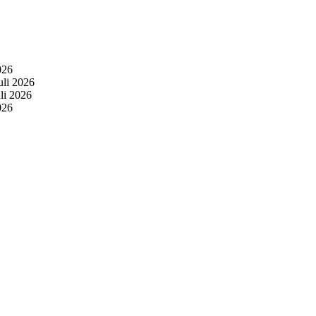
026
uli 2026
uli 2026
026