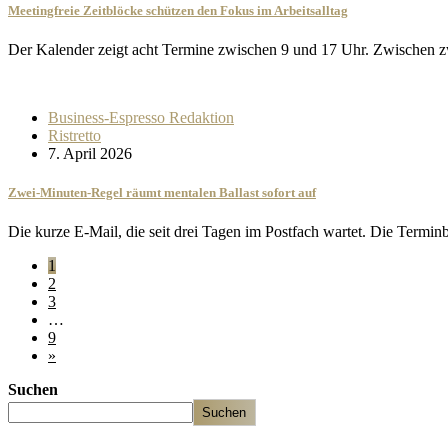
Meetingfreie Zeitblöcke schützen den Fokus im Arbeitsalltag
Der Kalender zeigt acht Termine zwischen 9 und 17 Uhr. Zwischen 
Business-Espresso Redaktion
Ristretto
7. April 2026
Zwei-Minuten-Regel räumt mentalen Ballast sofort auf
Die kurze E-Mail, die seit drei Tagen im Postfach wartet. Die Termin
1
2
3
…
9
»
Suchen
Suchen