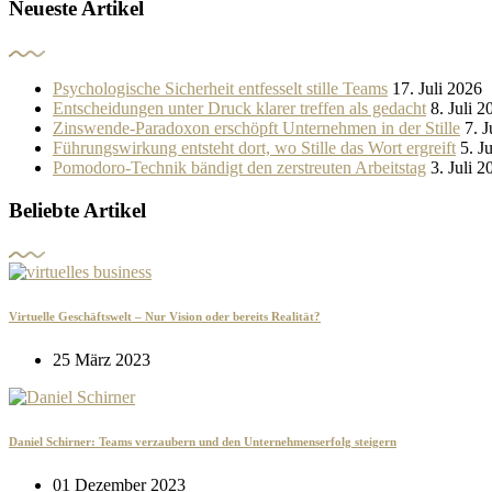
Neueste Artikel
Psychologische Sicherheit entfesselt stille Teams
17. Juli 2026
Entscheidungen unter Druck klarer treffen als gedacht
8. Juli 2
Zinswende-Paradoxon erschöpft Unternehmen in der Stille
7. J
Führungswirkung entsteht dort, wo Stille das Wort ergreift
5. J
Pomodoro-Technik bändigt den zerstreuten Arbeitstag
3. Juli 2
Beliebte Artikel
Virtuelle Geschäftswelt – Nur Vision oder bereits Realität?
25 März 2023
Daniel Schirner: Teams verzaubern und den Unternehmenserfolg steigern
01 Dezember 2023