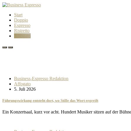
Start
Doppio
Espresso
Ristretto
Affogato
Business-Espresso Redaktion
Affogato
5. Juli 2026
Führungswirkung entsteht dort, wo Stille das Wort ergreift
Ein Konzertsaal, kurz vor acht. Hundert Musiker sitzen auf der Bü