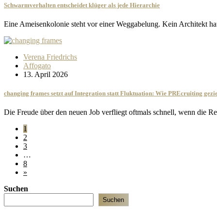
Schwarmverhalten entscheidet klüger als jede Hierarchie
Eine Ameisenkolonie steht vor einer Weggabelung. Kein Architekt ha
Verena Friedrichs
Affogato
13. April 2026
changing frames setzt auf Integration statt Fluktuation: Wie PREcruiting gezie
Die Freude über den neuen Job verfliegt oftmals schnell, wenn die R
1
2
3
…
8
»
Suchen
Suchen