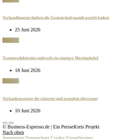
Verhandlungstechniken die Gesprächsdynamik gezielt lenken
25 Juni 2026
Ristretto
Teamproduktivität entfesselt ein einziger Meetinghebel
18 Juni 2026
Ristretto
Verkaufsstrategie die schweigt und trotzdem überzeugt
10 Juni 2026
© Business-Espresso.de | Ein PresseKreis Projekt
Nach oben
Impressum
Datenschutz
Cookie Einstellungen