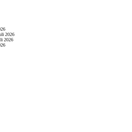
026
uli 2026
uli 2026
026