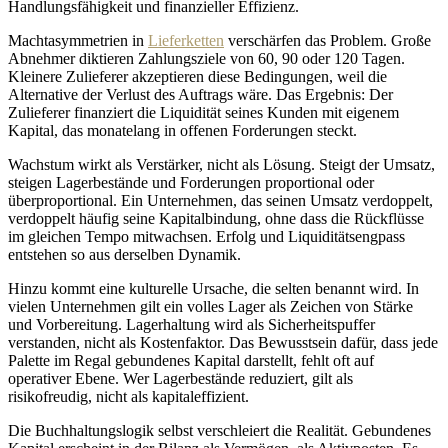
Handlungsfähigkeit und finanzieller Effizienz.
Machtasymmetrien in
Lieferketten
verschärfen das Problem. Große
Abnehmer diktieren Zahlungsziele von 60, 90 oder 120 Tagen.
Kleinere Zulieferer akzeptieren diese Bedingungen, weil die
Alternative der Verlust des Auftrags wäre. Das Ergebnis: Der
Zulieferer finanziert die Liquidität seines Kunden mit eigenem
Kapital, das monatelang in offenen Forderungen steckt.
Wachstum wirkt als Verstärker, nicht als Lösung. Steigt der Umsatz,
steigen Lagerbestände und Forderungen proportional oder
überproportional. Ein Unternehmen, das seinen Umsatz verdoppelt,
verdoppelt häufig seine Kapitalbindung, ohne dass die Rückflüsse
im gleichen Tempo mitwachsen. Erfolg und Liquiditätsengpass
entstehen so aus derselben Dynamik.
Hinzu kommt eine kulturelle Ursache, die selten benannt wird. In
vielen Unternehmen gilt ein volles Lager als Zeichen von Stärke
und Vorbereitung. Lagerhaltung wird als Sicherheitspuffer
verstanden, nicht als Kostenfaktor. Das Bewusstsein dafür, dass jede
Palette im Regal gebundenes Kapital darstellt, fehlt oft auf
operativer Ebene. Wer Lagerbestände reduziert, gilt als
risikofreudig, nicht als kapitaleffizient.
Die Buchhaltungslogik selbst verschleiert die Realität. Gebundenes