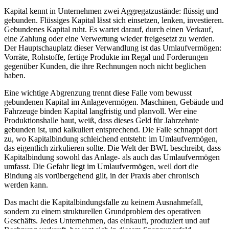
Kapital kennt in Unternehmen zwei Aggregatzustände: flüssig und
gebunden. Flüssiges Kapital lässt sich einsetzen, lenken, investieren.
Gebundenes Kapital ruht. Es wartet darauf, durch einen Verkauf,
eine Zahlung oder eine Verwertung wieder freigesetzt zu werden.
Der Hauptschauplatz dieser Verwandlung ist das Umlaufvermögen:
Vorräte, Rohstoffe, fertige Produkte im Regal und Forderungen
gegenüber Kunden, die ihre Rechnungen noch nicht beglichen
haben.
Eine wichtige Abgrenzung trennt diese Falle vom bewusst
gebundenen Kapital im Anlagevermögen. Maschinen, Gebäude und
Fahrzeuge binden Kapital langfristig und planvoll. Wer eine
Produktionshalle baut, weiß, dass dieses Geld für Jahrzehnte
gebunden ist, und kalkuliert entsprechend. Die Falle schnappt dort
zu, wo Kapitalbindung schleichend entsteht: im Umlaufvermögen,
das eigentlich zirkulieren sollte. Die Welt der BWL beschreibt, dass
Kapitalbindung sowohl das Anlage- als auch das Umlaufvermögen
umfasst. Die Gefahr liegt im Umlaufvermögen, weil dort die
Bindung als vorübergehend gilt, in der Praxis aber chronisch
werden kann.
Das macht die Kapitalbindungsfalle zu keinem Ausnahmefall,
sondern zu einem strukturellen Grundproblem des operativen
Geschäfts. Jedes Unternehmen, das einkauft, produziert und auf