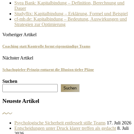
Svea Bank: Kapitalbindung – Definition, Berechnung und
Dauer
Studyflix: Kapitalbindung – Erklärung, Formel und Beispiel
cf-mb.de: Kapitalbindung – Bedeutung, Auswirkungen und
Strategien zur Optimierung
Vorheriger Artikel
Coaching statt Kontrolle formt eigenständige Teams
Nächster Artikel
Schachspieler-Prinzip enttarnt die Illusion tiefer Pläne
Suchen
Suchen
Neueste Artikel
Psychologische Sicherheit entfesselt stille Teams
17. Juli 2026
Entscheidungen unter Druck klarer treffen als gedacht
8. Juli
2026