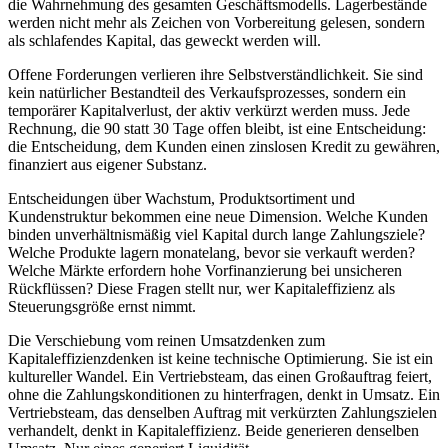
die Wahrnehmung des gesamten Geschäftsmodells. Lagerbestände
werden nicht mehr als Zeichen von Vorbereitung gelesen, sondern
als schlafendes Kapital, das geweckt werden will.
Offene Forderungen verlieren ihre Selbstverständlichkeit. Sie sind
kein natürlicher Bestandteil des Verkaufsprozesses, sondern ein
temporärer Kapitalverlust, der aktiv verkürzt werden muss. Jede
Rechnung, die 90 statt 30 Tage offen bleibt, ist eine Entscheidung:
die Entscheidung, dem Kunden einen zinslosen Kredit zu gewähren,
finanziert aus eigener Substanz.
Entscheidungen über Wachstum, Produktsortiment und
Kundenstruktur bekommen eine neue Dimension. Welche Kunden
binden unverhältnismäßig viel Kapital durch lange Zahlungsziele?
Welche Produkte lagern monatelang, bevor sie verkauft werden?
Welche Märkte erfordern hohe Vorfinanzierung bei unsicheren
Rückflüssen? Diese Fragen stellt nur, wer Kapitaleffizienz als
Steuerungsgröße ernst nimmt.
Die Verschiebung vom reinen Umsatzdenken zum
Kapitaleffizienzdenken ist keine technische Optimierung. Sie ist ein
kultureller Wandel. Ein Vertriebsteam, das einen Großauftrag feiert,
ohne die Zahlungskonditionen zu hinterfragen, denkt in Umsatz. Ein
Vertriebsteam, das denselben Auftrag mit verkürzten Zahlungszielen
verhandelt, denkt in Kapitaleffizienz. Beide generieren denselben