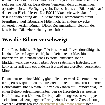
Kapital erscheint in der Bilanz als Vermögen, als Aktivposten. Es
sieht aus wie Stärke. Dass dieses Vermögen dem Unternehmen
operativ nicht zur Verfügung steht, lässt sich aus der Bilanz nicht auf
den ersten Blick ablesen. Die FSGU Akademie weist darauf hin,
dass Kapitalbindung die Liquidität eines Unternehmens direkt
beeinflusst, weil gebundene Mittel nicht für andere Zwecke
eingesetzt werden können. Dieser Zusammenhang bleibt in der
klassischen Bilanzbetrachtung unsichtbar.
Was die Bilanz verschweigt
Der offensichtlichste Folgeeffekt ist sinkende Investitionsfähigkeit.
Kapital, das im Lager schläft, kann keine neuen Maschinen
finanzieren, kein zusätzliches Personal einstellen, keine
Marktentwicklung vorantreiben. Jede strategische Entscheidung
konkurriert mit dem gebundenen Bestand um dieselben begrenzten
Mittel.
Daraus entsteht eine Abhängigkeit, die teuer wird. Unternehmen, die
ihr eigenes Kapital nicht mobilisieren können, finanzieren laufende
Betriebsmittel über Kredite. Sie zahlen Zinsen auf Fremdkapital, um
einen Betrieb aufrechtzuerhalten, den sie theoretisch aus eigener
Kraft finanzieren könnten. Die Kapitalbindungskosten verdoppeln
sich: einmal als entgangener Ertrag, einmal als reale Zinsbelastung.
Wer die Grundlagen von
effektivem Kostenmanagement
kennt,