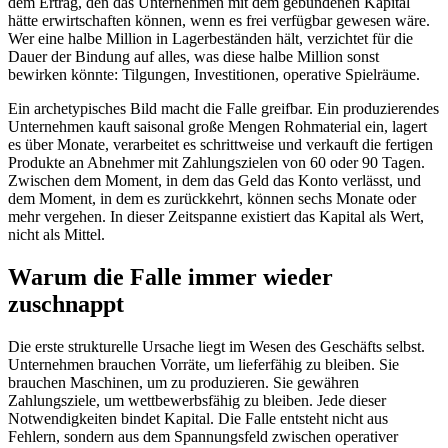
dem Ertrag, den das Unternehmen mit dem gebundenen Kapital
hätte erwirtschaften können, wenn es frei verfügbar gewesen wäre.
Wer eine halbe Million in Lagerbeständen hält, verzichtet für die
Dauer der Bindung auf alles, was diese halbe Million sonst
bewirken könnte: Tilgungen, Investitionen, operative Spielräume.
Ein archetypisches Bild macht die Falle greifbar. Ein produzierendes
Unternehmen kauft saisonal große Mengen Rohmaterial ein, lagert
es über Monate, verarbeitet es schrittweise und verkauft die fertigen
Produkte an Abnehmer mit Zahlungszielen von 60 oder 90 Tagen.
Zwischen dem Moment, in dem das Geld das Konto verlässt, und
dem Moment, in dem es zurückkehrt, können sechs Monate oder
mehr vergehen. In dieser Zeitspanne existiert das Kapital als Wert,
nicht als Mittel.
Warum die Falle immer wieder
zuschnappt
Die erste strukturelle Ursache liegt im Wesen des Geschäfts selbst.
Unternehmen brauchen Vorräte, um lieferfähig zu bleiben. Sie
brauchen Maschinen, um zu produzieren. Sie gewähren
Zahlungsziele, um wettbewerbsfähig zu bleiben. Jede dieser
Notwendigkeiten bindet Kapital. Die Falle entsteht nicht aus
Fehlern, sondern aus dem Spannungsfeld zwischen operativer