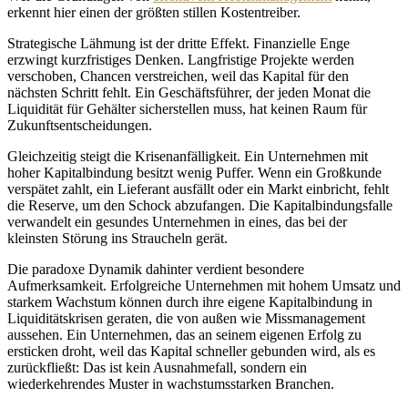
erkennt hier einen der größten stillen Kostentreiber.
Strategische Lähmung ist der dritte Effekt. Finanzielle Enge
erzwingt kurzfristiges Denken. Langfristige Projekte werden
verschoben, Chancen verstreichen, weil das Kapital für den
nächsten Schritt fehlt. Ein Geschäftsführer, der jeden Monat die
Liquidität für Gehälter sicherstellen muss, hat keinen Raum für
Zukunftsentscheidungen.
Gleichzeitig steigt die Krisenanfälligkeit. Ein Unternehmen mit
hoher Kapitalbindung besitzt wenig Puffer. Wenn ein Großkunde
verspätet zahlt, ein Lieferant ausfällt oder ein Markt einbricht, fehlt
die Reserve, um den Schock abzufangen. Die Kapitalbindungsfalle
verwandelt ein gesundes Unternehmen in eines, das bei der
kleinsten Störung ins Straucheln gerät.
Die paradoxe Dynamik dahinter verdient besondere
Aufmerksamkeit. Erfolgreiche Unternehmen mit hohem Umsatz und
starkem Wachstum können durch ihre eigene Kapitalbindung in
Liquiditätskrisen geraten, die von außen wie Missmanagement
aussehen. Ein Unternehmen, das an seinem eigenen Erfolg zu
ersticken droht, weil das Kapital schneller gebunden wird, als es
zurückfließt: Das ist kein Ausnahmefall, sondern ein
wiederkehrendes Muster in wachstumsstarken Branchen.