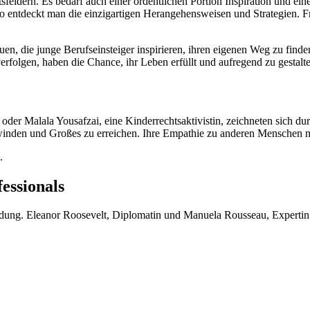
feldern. Es bedarf auch einer ordentlichen Portion Inspiration und ein
so entdeckt man die einzigartigen Herangehensweisen und Strategien. Fr
, die junge Berufseinsteiger inspirieren, ihren eigenen Weg zu finden u
erfolgen, haben die Chance, ihr Leben erfüllt und aufregend zu gestalt
r Malala Yousafzai, eine Kinderrechtsaktivistin, zeichneten sich durch
rwinden und Großes zu erreichen. Ihre Empathie zu anderen Menschen mot
.
essionals
ildung. Eleanor Roosevelt, Diplomatin und Manuela Rousseau, Expertin 