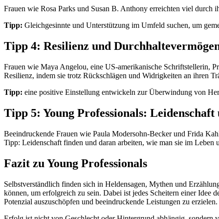
Frauen wie Rosa Parks und Susan B. Anthony erreichten viel durch
Tipp:
Gleichgesinnte und Unterstützung im Umfeld suchen, um gemei
Tipp 4: Resilienz und Durchhaltevermöge
Frauen wie Maya Angelou, eine US-amerikanische Schriftstellerin, Pr
Resilienz, indem sie trotz Rückschlägen und Widrigkeiten an ihren Tr
Tipp:
eine positive Einstellung entwickeln zur Überwindung von He
Tipp 5: Young Professionals: Leidenschaf
Beeindruckende Frauen wie Paula Modersohn-Becker und Frida Kahlo le
Tipp: Leidenschaft finden und daran arbeiten, wie man sie im Leben 
Fazit zu Young Professionals
Selbstverständlich finden sich in Heldensagen, Mythen und Erzählu
können, um erfolgreich zu sein. Dabei ist jedes Scheitern einer Idee
Potenzial auszuschöpfen und beeindruckende Leistungen zu erzielen.
Erfolg ist nicht von Geschlecht oder Hintergrund abhängig, sondern 