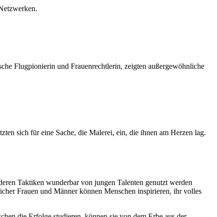
 Netzwerken.
sche Flugpionierin und Frauenrechtlerin, zeigten außergewöhnliche
en sich für eine Sache, die Malerei, ein, die ihnen am Herzen lag.
 deren Taktiken wunderbar von jungen Talenten genutzt werden
reicher Frauen und Männer können Menschen inspirieren, ihr volles
chen die Erfolge studieren, können sie von dem Erbe aus der