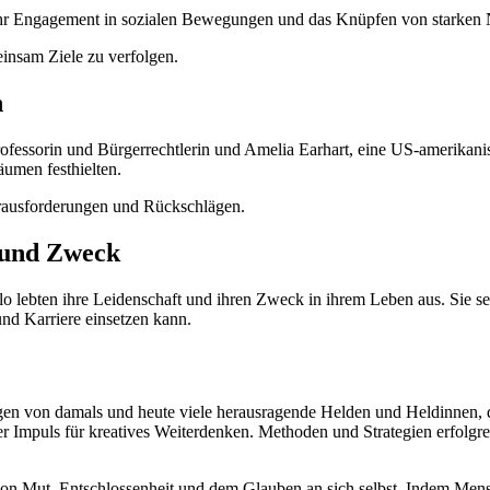
 ihr Engagement in sozialen Bewegungen und das Knüpfen von starken
nsam Ziele zu verfolgen.
n
ofessorin und Bürgerrechtlerin und Amelia Earhart, eine US-amerikani
äumen festhielten.
rausforderungen und Rückschlägen.
t und Zweck
bten ihre Leidenschaft und ihren Zweck in ihrem Leben aus. Sie setzt
und Karriere einsetzen kann.
ngen von damals und heute viele herausragende Helden und Heldinnen,
 der Impuls für kreatives Weiterdenken. Methoden und Strategien erfolg
von Mut, Entschlossenheit und dem Glauben an sich selbst. Indem Mens