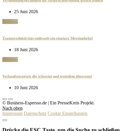
Verhandlungstechniken die Gesprächsdynamik gezielt lenken
25 Juni 2026
Ristretto
Teamproduktivität entfesselt ein einziger Meetinghebel
18 Juni 2026
Ristretto
Verkaufsstrategie die schweigt und trotzdem überzeugt
10 Juni 2026
© Business-Espresso.de | Ein PresseKreis Projekt
Nach oben
Impressum
Datenschutz
Cookie Einstellungen
Drücke die ESC Taste, um die Suche zu schließen