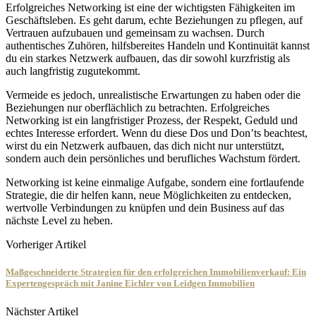
Erfolgreiches Networking ist eine der wichtigsten Fähigkeiten im
Geschäftsleben. Es geht darum, echte Beziehungen zu pflegen, auf
Vertrauen aufzubauen und gemeinsam zu wachsen. Durch
authentisches Zuhören, hilfsbereites Handeln und Kontinuität kannst
du ein starkes Netzwerk aufbauen, das dir sowohl kurzfristig als
auch langfristig zugutekommt.
Vermeide es jedoch, unrealistische Erwartungen zu haben oder die
Beziehungen nur oberflächlich zu betrachten. Erfolgreiches
Networking ist ein langfristiger Prozess, der Respekt, Geduld und
echtes Interesse erfordert. Wenn du diese Dos und Don’ts beachtest,
wirst du ein Netzwerk aufbauen, das dich nicht nur unterstützt,
sondern auch dein persönliches und berufliches Wachstum fördert.
Networking ist keine einmalige Aufgabe, sondern eine fortlaufende
Strategie, die dir helfen kann, neue Möglichkeiten zu entdecken,
wertvolle Verbindungen zu knüpfen und dein Business auf das
nächste Level zu heben.
Vorheriger Artikel
Maßgeschneiderte Strategien für den erfolgreichen Immobilienverkauf: Ein
Expertengespräch mit Janine Eichler von Leidgen Immobilien
Nächster Artikel