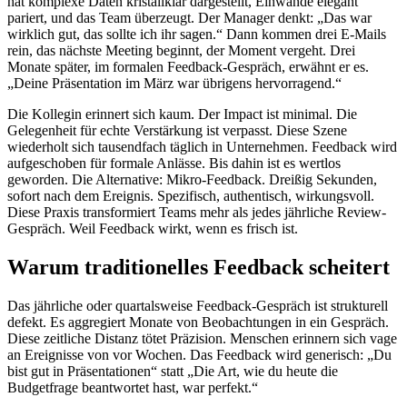
hat komplexe Daten kristallklar dargestellt, Einwände elegant
pariert, und das Team überzeugt. Der Manager denkt: „Das war
wirklich gut, das sollte ich ihr sagen.“ Dann kommen drei E-Mails
rein, das nächste Meeting beginnt, der Moment vergeht. Drei
Monate später, im formalen Feedback-Gespräch, erwähnt er es.
„Deine Präsentation im März war übrigens hervorragend.“
Die Kollegin erinnert sich kaum. Der Impact ist minimal. Die
Gelegenheit für echte Verstärkung ist verpasst. Diese Szene
wiederholt sich tausendfach täglich in Unternehmen. Feedback wird
aufgeschoben für formale Anlässe. Bis dahin ist es wertlos
geworden. Die Alternative: Mikro-Feedback. Dreißig Sekunden,
sofort nach dem Ereignis. Spezifisch, authentisch, wirkungsvoll.
Diese Praxis transformiert Teams mehr als jedes jährliche Review-
Gespräch. Weil Feedback wirkt, wenn es frisch ist.
Warum traditionelles Feedback scheitert
Das jährliche oder quartalsweise Feedback-Gespräch ist strukturell
defekt. Es aggregiert Monate von Beobachtungen in ein Gespräch.
Diese zeitliche Distanz tötet Präzision. Menschen erinnern sich vage
an Ereignisse von vor Wochen. Das Feedback wird generisch: „Du
bist gut in Präsentationen“ statt „Die Art, wie du heute die
Budgetfrage beantwortet hast, war perfekt.“