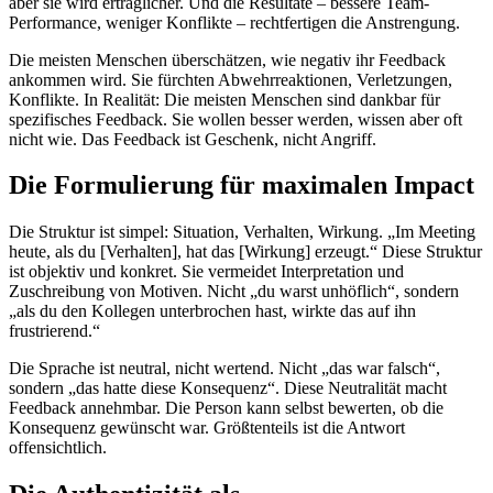
aber sie wird erträglicher. Und die Resultate – bessere Team-
Performance, weniger Konflikte – rechtfertigen die Anstrengung.
Die meisten Menschen überschätzen, wie negativ ihr Feedback
ankommen wird. Sie fürchten Abwehrreaktionen, Verletzungen,
Konflikte. In Realität: Die meisten Menschen sind dankbar für
spezifisches Feedback. Sie wollen besser werden, wissen aber oft
nicht wie. Das Feedback ist Geschenk, nicht Angriff.
Die Formulierung für maximalen Impact
Die Struktur ist simpel: Situation, Verhalten, Wirkung. „Im Meeting
heute, als du [Verhalten], hat das [Wirkung] erzeugt.“ Diese Struktur
ist objektiv und konkret. Sie vermeidet Interpretation und
Zuschreibung von Motiven. Nicht „du warst unhöflich“, sondern
„als du den Kollegen unterbrochen hast, wirkte das auf ihn
frustrierend.“
Die Sprache ist neutral, nicht wertend. Nicht „das war falsch“,
sondern „das hatte diese Konsequenz“. Diese Neutralität macht
Feedback annehmbar. Die Person kann selbst bewerten, ob die
Konsequenz gewünscht war. Größtenteils ist die Antwort
offensichtlich.