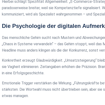
Hierbei schlägt Spezifität Allgemeinheit. „E-Commerce-Strateg
paradoxerweise breiter, weil sie Kompetenztiefe signalisiert. 
kommuniziert, wird als Spezialist wahrgenommen – und Speziali
Die Psychologie der digitalen Aufmer
Das menschliche Gehirn sucht nach Mustern und Abweichungen. Ze
„Chaos in Systeme verwandeln“ – das Gehirn stoppt, weil das M
Headline muss anders klingen als die der Konkurrenz, sonst ve
Konkretheit erzeugt Glaubwürdigkeit. „Umsatzsteigerung“ blei
sie Vagheit eliminieren. Zeitangaben erhöhen die Präzision. 
in eine Erfolgsgeschichte.
Emotionale Trigger verstärken die Wirkung. „Führungskräfte be
stärksten. Die Wortwahl muss nicht übertrieben sein, aber sie
etwas managen.