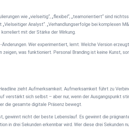
erungen wie „vielseitig“, „flexibel“, „teamorientiert“ sind nicht
 „Vielseitiger Analyst“. „Verhandlungserfolge bei komplexen M&
korreliert mit der Stärke der Wirkung.
e-Änderungen. Wer experimentiert, lernt. Welche Version erzeug
 zeigen, was funktioniert. Personal Branding ist keine Kunst, s
e Headline zieht Aufmerksamkeit. Aufmerksamkeit führt zu Verbi
lauf verstärkt sich selbst – aber nur, wenn der Ausgangspunkt s
er die gesamte digitale Präsenz bewegt.
t, gewinnt nicht der beste Lebenslauf. Es gewinnt die prägnante
ikation in drei Sekunden erkennbar wird. Wer diese drei Sekunden n