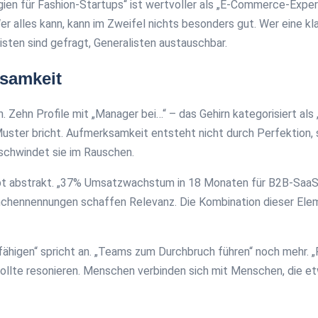
ien für Fashion-Startups“ ist wertvoller als „E-Commerce-Expert
Wer alles kann, kann im Zweifel nichts besonders gut. Wer eine kl
sten sind gefragt, Generalisten austauschbar.
ksamkeit
hn Profile mit „Manager bei…“ – das Gehirn kategorisiert als „be
uster bricht. Aufmerksamkeit entsteht nicht durch Perfektion, 
rschwindet sie im Rauschen.
bt abstrakt. „37% Umsatzwachstum in 18 Monaten für B2B-SaaS“ w
Branchennennungen schaffen Relevanz. Die Kombination dieser E
fähigen“ spricht an. „Teams zum Durchbruch führen“ noch mehr. „
 sollte resonieren. Menschen verbinden sich mit Menschen, die e