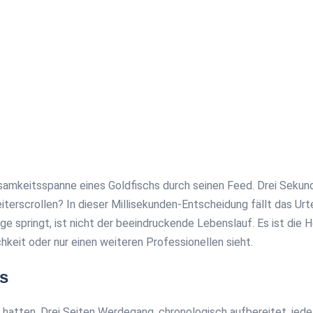
samkeitsspanne eines Goldfischs durch seinen Feed. Drei Sekunde
iterscrollen? In dieser Millisekunden-Entscheidung fällt das Urte
e springt, ist nicht der beeindruckende Lebenslauf. Es ist die 
keit oder nur einen weiteren Professionellen sieht.
s
t hatten. Drei Seiten Werdegang, chronologisch aufbereitet, jede